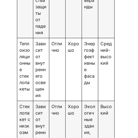
ства
вера
защи
нды
ты
от
паде
ния
Тепл
Зави
Отли
Хоро
Энер
Сред
оизо
сит
чно
шо
гоэф
ний-
ляци
от
фект
высо
онны
внут
ивны
кий
е
ренн
е
стек
его
фаса
лопа
осве
ды
кеты
щен
ия
Стек
Зави
Отли
Хоро
Экол
Высо
лопа
сит
чно
шо
огич
кий
кет с
от
ные
низк
внут
здан
оэм
ренн
ия,