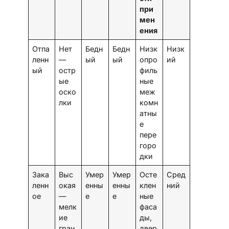
при
мен
ения
Отпа
Нет
Бедн
Бедн
Низк
Низк
ленн
—
ый
ый
опро
ий
ый
остр
филь
ые
ные
оско
меж
лки
комн
атны
е
пере
горо
дки
Зака
Выс
Умер
Умер
Осте
Сред
ленн
окая
енны
енны
клен
ний
ое
—
е
е
ные
мелк
фаса
ие
ды,
гран
двер