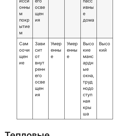
исси
его
пасс
онны
осве
ивны
м
щен
е
покр
ия
дома
ытие
м
Сам
Зави
Умер
Умер
Высо
Высо
оочи
сит
енны
енны
кие
кий
щен
от
е
е
манс
ие
внут
ардн
ренн
ые
его
окна,
осве
труд
щен
нодо
ия
ступ
ная
кры
ша
Тепловые