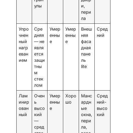
улы
и,
пери
ла
Упро
Сре
Умер
Умер
Внеш
Сред
чнен
дняя
енны
енны
няя
ний
ный
— не
е
е
фаса
нагр
явля
дная
еван
ется
пане
ием
защи
ль
тны
lite
м
стек
лом
Лам
Очен
Умер
Хоро
Манс
Сред
инир
ь
енны
шо
ардн
ний-
ован
высо
е
ые
высо
ный
кий
окна,
кий
—
пери
сред
ла,