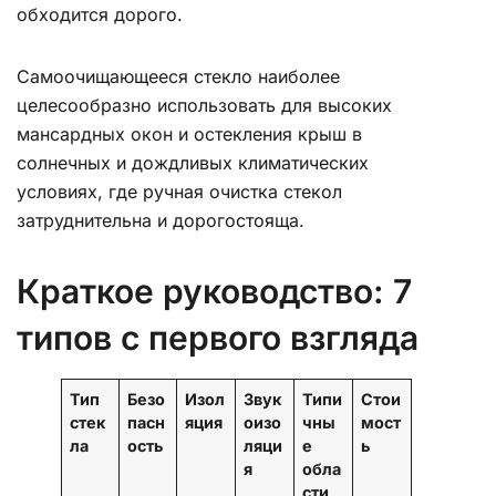
обходится дорого.
Самоочищающееся стекло наиболее
целесообразно использовать для высоких
мансардных окон и остекления крыш в
солнечных и дождливых климатических
условиях, где ручная очистка стекол
затруднительна и дорогостояща.
Краткое руководство: 7
типов с первого взгляда
Тип
Безо
Изол
Звук
Типи
Стои
стек
пасн
яция
оизо
чны
мост
ла
ость
ляци
е
ь
я
обла
сти