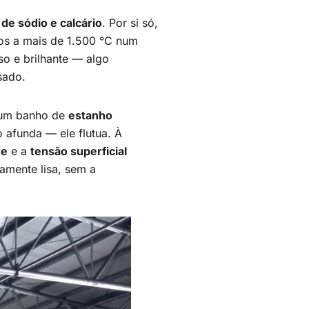
 de sódio e calcário
. Por si só,
os a mais de 1.500 °C num
so e brilhante — algo
sado.
e um banho de
estanho
 afunda — ele flutua. À
de
e a
tensão superficial
tamente lisa, sem a