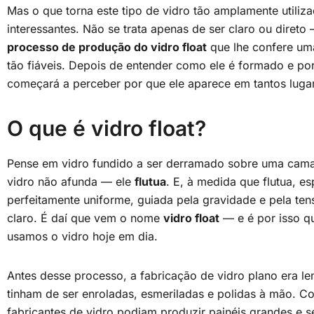
Mas o que torna este tipo de vidro tão amplamente utiliza
interessantes. Não se trata apenas de ser claro ou direto
processo de produção do vidro float
que lhe confere uma
tão fiáveis. Depois de entender como ele é formado e por
começará a perceber por que ele aparece em tantos lugar
O que é vidro float?
Pense em vidro fundido a ser derramado sobre uma ca
vidro não afunda — ele
flutua
. E, à medida que flutua, 
perfeitamente uniforme, guiada pela gravidade e pela tens
claro. É daí que vem o nome
vidro float
— e é por isso 
usamos o vidro hoje em dia.
Antes desse processo, a fabricação de vidro plano era len
tinham de ser enroladas, esmeriladas e polidas à mão. 
fabricantes de vidro podiam produzir painéis grandes e