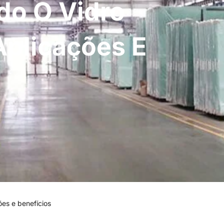
ado O Vidro
 Aplicações E
ções e benefícios