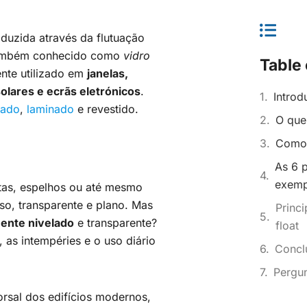
oduzida através da flutuação
 Também conhecido como
vidro
Table 
nte utilizado em
janelas,
olares e ecrãs eletrónicos
.
Introd
rado
,
laminado
e revestido.
O que 
Como 
As 6 p
exemp
tas, espelhos ou até mesmo
so, transparente e plano. Mas
Princi
ente nivelado
e transparente?
float
, as intempéries e o uso diário
Concl
Pergun
orsal dos edifícios modernos,