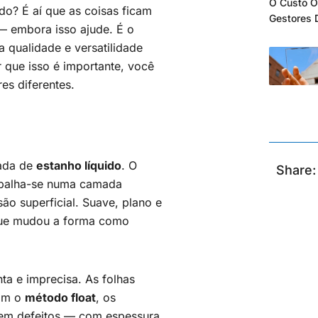
O Custo O
do? É aí que as coisas ficam
Gestores 
 — embora isso ajude. É o
 qualidade e versatilidade
 que isso é importante, você
es diferentes.
mada de
estanho líquido
. O
Share:
espalha-se numa camada
ão superficial. Suave, plano e
que mudou a forma como
ta e imprecisa. As folhas
Com o
método float
, os
 sem defeitos — com espessura