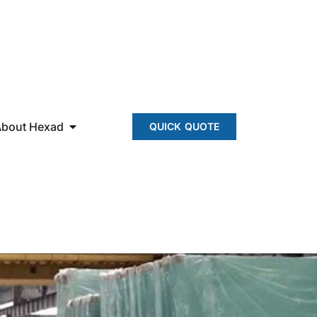
About Hexad
QUICK QUOTE