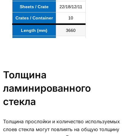
Sheets / Crate
22/18/12/11
Crates / Container
10
Length (mm)
3660
Width (mm)
2440
Sheets / Crate
19/14/12/10
Crates / Container
10
Толщина
ламинированного
стекла
Толщина прослойки и количество используемых
слоев стекла могут повлиять на общую толщину