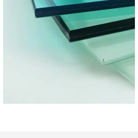
Laminated Layers
3 + 0.76 + 43
PVB Thickness (mm)
0.76 mm
Glass Thickness (mm)
3 mm
Thickness (mm)
8.76 mm
Laminated Layers
4 + 0.76 + 4
PVB Thickness (mm)
0.76 mm
Glass Thickness (mm)
4 mm