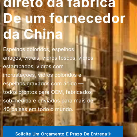
direto da fábrica
De um fornecedor
da China
Espelhos coloridos, espelhos
antigos, vitrais, vidros foscos, vidros
estampados, vidros com
incrustações, vidros coloridos e
espelhos gravados com ácido —
todos prontos para OEM, fabricados
sob medida e enviados para mais de
40 países em todo o mundo.
Solicite Um Orçamento E Prazo De Entrega