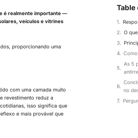
Table 
ade é realmente importante —
solares, veículos e vitrines
Respos
O que 
Princi
jados, proporcionando uma
Como f
As 5 p
antirr
Conclu
estido com uma camada muito
no de
te revestimento reduz a
Pergun
cotidianas, isso significa que
reflexo e mais provável que