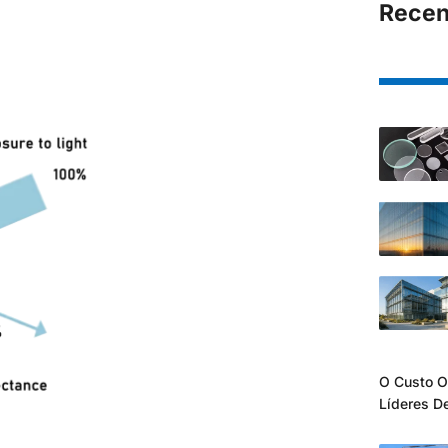
Recen
O Custo O
Líderes D