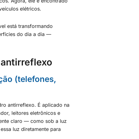
icos. Agora, ele é encontrado
eículos elétricos.
vel está transformando
fícies do dia a dia —
antirreflexo
ção (telefones,
o antirreflexo. É aplicado na
or, leitores eletrônicos e
ente claro — como sob a luz
 essa luz diretamente para