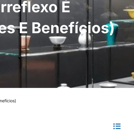
rreflexo É
s E Benefícios)
nefícios)