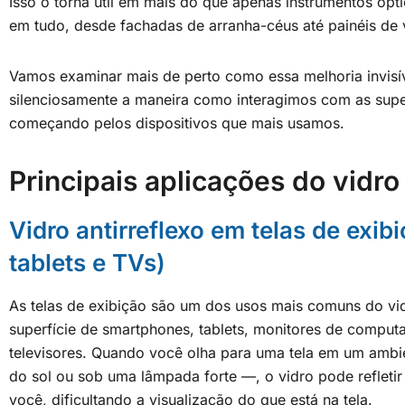
Isso o torna útil em mais do que apenas instrumentos ópt
em tudo, desde fachadas de arranha-céus até painéis de v
Vamos examinar mais de perto como essa melhoria invisí
silenciosamente a maneira como interagimos com as super
começando pelos dispositivos que mais usamos.
Principais aplicações do vidro 
Vidro antirreflexo em telas de exibi
tablets e TVs)
As telas de exibição são um dos usos mais comuns do vidr
superfície de smartphones, tablets, monitores de computad
televisores. Quando você olha para uma tela em um ambi
do sol ou sob uma lâmpada forte —, o vidro pode refletir
você, dificultando a visualização do que está na tela.