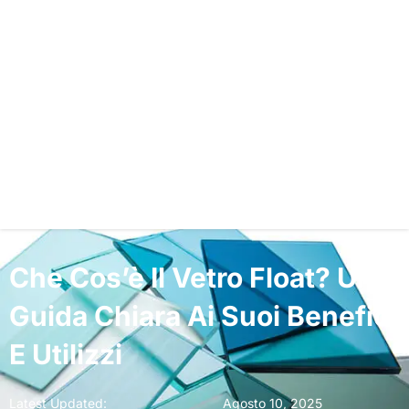
Che Cos’è Il Vetro Float? Una
Guida Chiara Ai Suoi Benefici
E Utilizzi
Latest Updated:
Agosto 10, 2025