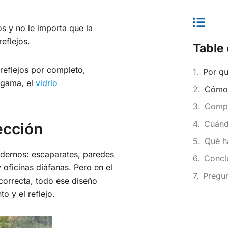
s y no le importa que la
reflejos.
Table 
s reflejos por completo,
Por qu
a gama, el
vidrio
Cómo 
Compa
Cuánd
ección
Qué h
modernos: escaparates, paredes
Conclu
 oficinas diáfanas. Pero en el
Pregun
correcta, todo ese diseño
o y el reflejo.