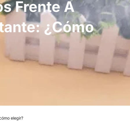
jos Frente A
ectante: ¿cómo
 ¿cómo elegir?