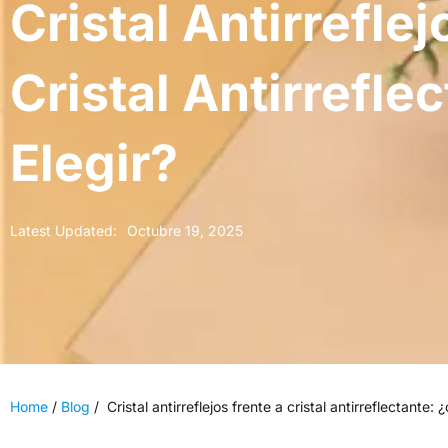
Cristal Antirrefle
Cristal Antirrefl
Elegir?
Latest Updated:
Octubre 19, 2025
Home
/
Blog
/
Cristal antirreflejos frente a cristal antirreflectante: