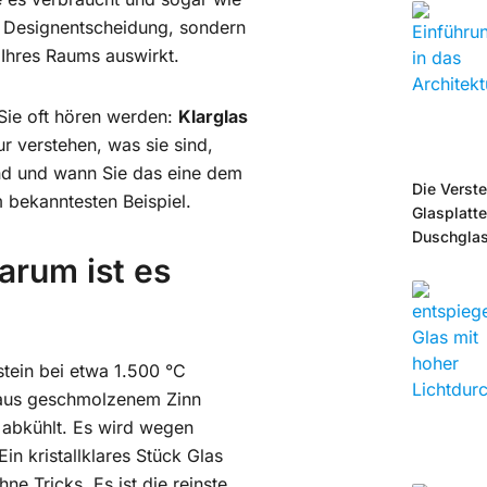
ne Designentscheidung, sondern
 Ihres Raums auswirkt.
Sie oft hören werden:
Klarglas
ur verstehen, was sie sind,
ind und wann Sie das eine dem
Die Verst
 bekanntesten Beispiel.
Glasplatte
Duschgla
arum ist es
tein bei etwa 1.500 °C
 aus geschmolzenem Zinn
 abkühlt. Es wird wegen
n kristallklares Stück Glas
e Tricks. Es ist die reinste