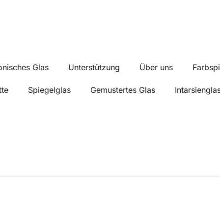
onisches Glas
Unterstützung
Über uns
Farbspi
tte
Spiegelglas
Gemustertes Glas
Intarsiengla