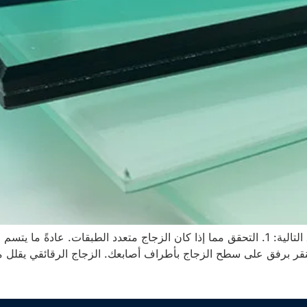
لمعرفة ما إذا كان الزجاج مصفحًا، يمكنك اتباع الطرق التالية: 1. التحقق مما إذا كان الزجاج م
لبلاستيك بينها. 2. يمكنك أيضًا النقر برفق على سطح الزجاج بأطراف أصابعك. الزجاج ا