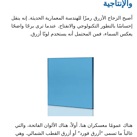
والإنتاجية
أصبح الزجاج الأزرق رمزًا للهندسة المعمارية الحديثة. إنه ينقل
إحساسًا بالتطور التكنولوجي والانفتاح. عندما ترى برجًا واضحًا
يعكس السماء، فمن المحتمل أنه يستخدم لونًا أزرق.
هناك عمومًا معسكران هنا. أولاً، هناك الألوان الفاتحة، والتي
غالباً ما تسمى “أزرق فورد” أو أزرق القطب الشمالي. وهي