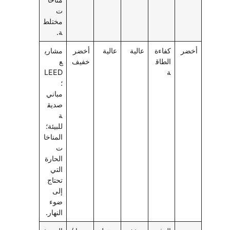
ت
مختلط
ة.
أخضر
كفاءة
عالية
عالية
أخضر
مشاري
الطاق
خفيف
ع
ة
LEED
؛
مباني
صديق
ة
للبيئة؛
المناخا
ت
الحارة
التي
تحتاج
إلى
ضوء
النهار.