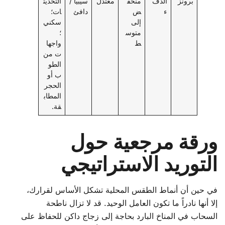
برونز
الدف
منخف
معتدل
سيبيا /
التحديث
ء
ض
دافئ
ات؛
إلى
سكني
متوس
؛
ط
واجها
ت من
الطو
ب أو
الحجر
المطاب
قة.
ورقة مرجعية حول
التوريد الاستراتيجي
في حين أن أنماط الطقس المحلية تشكل الأساس لقرارك،
إلا أنها نادراً ما تكون العامل الوحيد. قد لا تزال ناطحة
السحاب في المناخ البارد بحاجة إلى زجاج داكن للحفاظ على