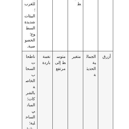
ط
للغرب
؛
البيئات
شديدة
السط
وع؛
الخصو
صية.
أزرق
الجمال
متغير
متوس
نغمة
ناطحا
ية
ط إلى
باردة
ت
الحديث
مرتفع
السحا
ة
ب
الخاص
ة
بالشر
كات؛
المبان
ي
الساح
لية؛
مناخا