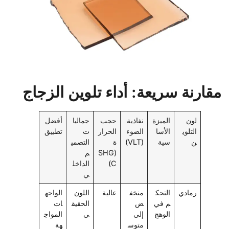
مقارنة سريعة: أداء تلوين الزجاج
لون
الميزة
نفاذية
حجب
جماليا
أفضل
التلوي
الأسا
الضوء
الحرار
ت
تطبيق
ن
سية
(VLT)
ة
التصمي
(SHG
م
C)
الداخل
ي
رمادي
التحك
منخف
عالية
اللون
الواجه
م في
ض
الحقيق
ات
الوهج
إلى
ي
المواج
متوس
هة