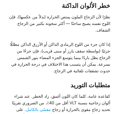
خطر الألوان الداكنة
نظرًا لأن الزجاج الملون يمتص الحرارة (بدلاً من عكسها)، فإن
اللوح نفسه يصبح ساخنًا — أكثر سخونة بكثير من الزجاج
الشفاف.
إذا كان جزء من اللوح الرمادي الداكن أو الأزرق الداكن مظللًا
جزئيًا (بواسطة سقف بارز أو مبنى قريب)، فإن جزءًا من
الزجاج يظل باردًا بينما يتوسع الجزء المضاء بنور الشمس
بسرعة. يمكن أن يتسبب هذا الاختلاف في درجة الحرارة في
حدوث تشققات تلقائية في الزجاج.
متطلبات التوريد
كقاعدة عامة، كلما كان اللون أغمق، زاد الخطر. عند شراء
ألوان زجاجية بنسبة VLT أقل من 40٪، من الضروري تقريبًا
تحديد زجاج مقوى بالحرارة أو زجاج
مقسّى بالكامل
. على