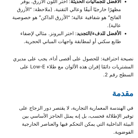
الأفضل للجماليات الحديثة
: اختر اللون الأزرق. يوفر
مظهرًا خارجيًا أنيقًا وعالي التقنية. (ملاحظة: “الأزرق
الفاتح” هو شفافية عالية؛ “الأزرق الداكن” هو خصوصية
عالية).
الأفضل للدفء/التجديد
: اختر البرونز. مثالي لإضفاء
طابع سكني أو لمطابقة واجهات المباني الحجرية.
نصيحة احترافية: للحصول على أقصى أداء، يجب على مديري
المشتريات دائمًا إقران هذه الألوان مع طلاء Low-E على
السطح رقم 2.
مقدمة
في الهندسة المعمارية التجارية، لا يقتصر دور الزجاج على
توفير الإطلالة فحسب، بل إنه يمثل الحاجز الأساسي بين
البيئة الداخلية التي يمكن التحكم فيها والعناصر الخارجية
الفوضوية.